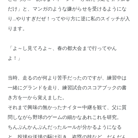
だけ」と、マンガのような嫌がらせを受けるようにな
り…やりすぎだぜ！ってやり方に逆に私のスイッチが入
ります。
「よ～し見てろよ～、春の都大会まで行ってやん
よ！」
当時、走るのが何より苦手だったのですが、練習中は
一緒にグランドを走り、練習試合のスコアブックの書
き方を一から覚えました。
それまで興味の無かったナイター中継を観て、父に質
問しながら野球のゲームの細かなあれこれを研究。
ちんぷんかんぷんだったルールが分かるようになる
と、投球や送球の駆け引き、盗塁の技など、だんだん