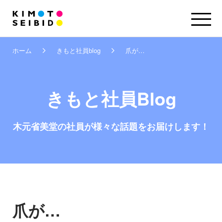
ホーム
きもと社員blog
爪が…
きもと社員Blog
木元省美堂の社員が
様々な話題をお届けします！
爪が…