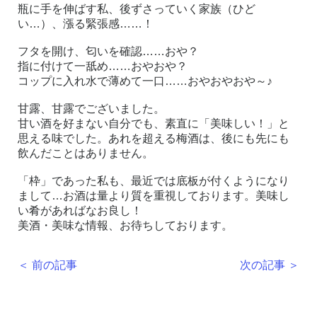
瓶に手を伸ばす私、後ずさっていく家族（ひど
い
…
）、漲る緊張感
……
！
フタを開け、匂いを確認
……
おや？
指に付けて一舐め
……
おやおや？
コップに入れ水で薄めて一口
……
おやおやおや～
♪
甘露、甘露でございました。
甘い酒を好まない自分でも、素直に「美味しい！」と
思える味でした。あれを超える梅酒は、後にも先にも
飲んだことはありません。
「枠」であった私も、最近では底板が付くようになり
まして
…
お酒は量より質を重視しております。美味し
い肴があればなお良し！
美酒・美味な情報、お待ちしております。
＜ 前の記事
次の記事 ＞