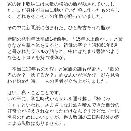
家の床下収納には大量の梅酒の瓶が残されていまし
た。まだ身体が自由に動いていた頃に作ったものらし
く、どれもそこそこの年数が経っていました。
その中に新聞紙に包まれた、ひと際古そうな瓶が
…
新聞の発刊年は平成
1
桁前半。「
15
年以上前か
…
」と驚
きながら瓶本体を見ると、祖母の字で「昭和
61
年
6
月」
と書かれたラベルが貼られ、中にはたまり醤油のよう
な色とトロミを持つ液体が。
「本当に
20
年ものか
!?
」と家族の誰もが驚き、『飲め
るのか？ 捨てるか？』的な思いが浮かび、顔を見合
わせ始めた時、一人の勇者が立ち上がりました。
はい、私・ことことです。
いや単に、学生時代からザルを通り越し「枠（わ
く）」といわれ、さまざまなお酒を嗜んできた自分の
好奇心が抑えきれなかっただけなんですけどね（一応
名誉のためにいいますが、過去数回の二日酔以外の酒
による失敗はありません）。