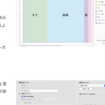
表示
るよ
ンボ
を選
印刷
。