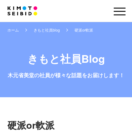
ホーム
きもと社員blog
硬派or軟派
きもと社員Blog
木元省美堂の社員が
様々な話題をお届けします！
硬派or軟派