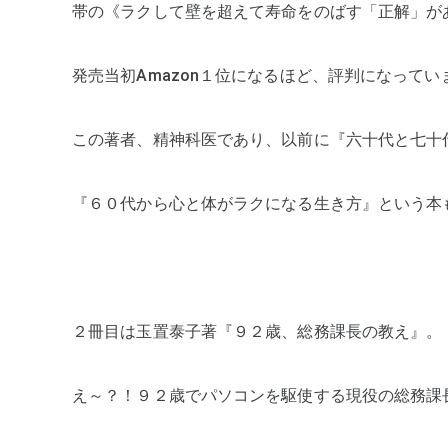
帯の《ラクして壁を超えて寿命をのばす「正解」が
発売当初Amazon１位になるほど、評判になってい
この著者、精神科医であり、以前に『六十代と七十
『６０代から心と体がラクになる生き方』という本
２冊目は玉置泰子著『９２歳、総務課長の教え』。
え～？！９２歳でパソコンを駆使する現役の総務課