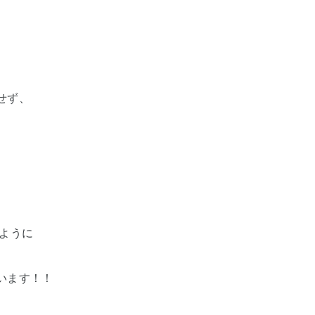
せず、
うように
います！！