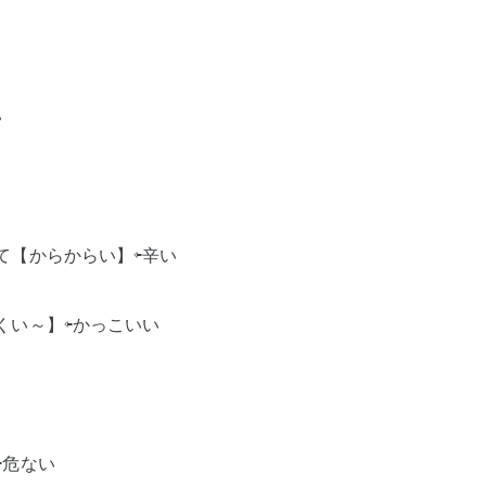
い
て【からからい】⇦辛い
くい～】⇦かっこいい
⇦危ない