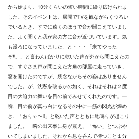
から始まり、
10
分くらいの短い時間に繰り広げられま
した。そのイベントは、居間で
TV
を観ながらくつろい
でいるとき、すでに遠くのほうで音が聞こえていまし
た。よく聞くと我が家の方に音が近づいています。気
も漫ろになっていました。と・・・「来てやった
ぞ
!!
。」と言わんばかりに乾いた声が外から聞こえたの
で、すぐさま声が聞こえた方角の部屋に走っていき、
窓を開けたのですが、残念ながらその姿はありません
でした。が、沈黙を破るかの如く、それはそれは２度
目の大迫力の舞いを目の前でみせてくれたのです。一
瞬、目の前が真っ白になるその中に一筋の閃光が煌め
き、「おりゃ〜‼」と乾いた声とともに地鳴りが起こり
ました。一瞬の出来事に身が震え、「怖い」とつぶや
いてしまいました。それから息を呑んで待つこと１分