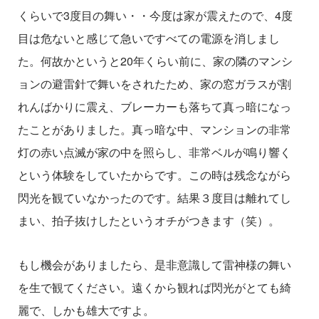
くらいで
3
度目の舞い・・今度は家が震えたので、
4
度
目は危ないと感じて急いですべての電源を消しまし
た。何故かというと
20
年くらい前に、家の隣のマンシ
ョンの避雷針で舞いをされたため、家の窓ガラスが割
れんばかりに震え、ブレーカーも落ちて真っ暗になっ
たことがありました。真っ暗な中、マンションの非常
灯の赤い点滅が家の中を照らし、非常ベルが鳴り響く
という体験をしていたからです。この時は残念ながら
閃光を観ていなかったのです。結果３度目は離れてし
まい、拍子抜けしたというオチがつきます（笑）。
もし機会がありましたら、是非意識して雷神様の舞い
を生で観てください。遠くから観れば閃光がとても綺
麗で、しかも雄大ですよ。