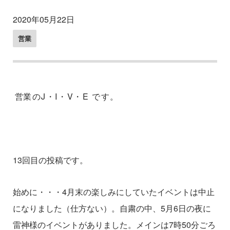
2020年05月22日
営業
営
業の
J
・
I
・
V
・
E
です。
13
回目の投稿です。
始めに・・・
4
月末の楽しみにしていたイベントは中止
になりました（仕方ない）。自粛の中、
5
月
6
日の夜に
雷神様のイベントがありました。メインは
7
時
50
分ごろ