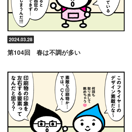
2024.03.28
第104回 春は不調が多い