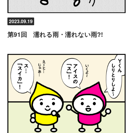
2023.09.19
第91回 濡れる雨・濡れない雨?!