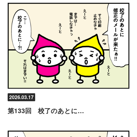
2026.03.17
第133回 校了のあとに…