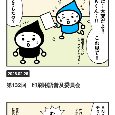
2026.02.26
第132回 印刷用語普及委員会