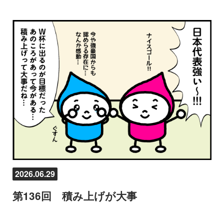
2026.06.29
第136回 積み上げが大事