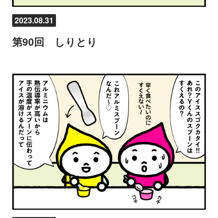
2023.08.31
第90回 しりとり