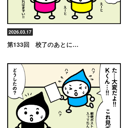
2026.03.17
第133回 校了のあとに…