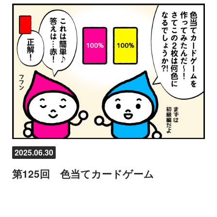
2025.06.30
第125回 色当てカードゲーム