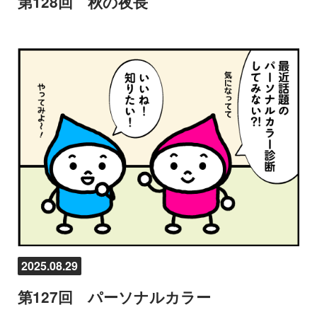
第128回 秋の夜長
2025.08.29
第127回 パーソナルカラー