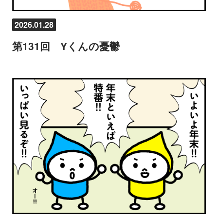
2026.01.28
第131回 Yくんの憂鬱