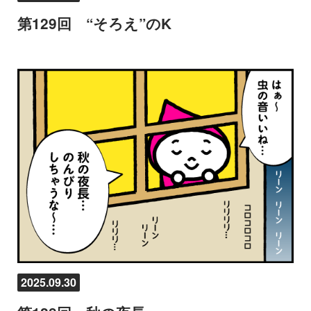
第129回 “そろえ”のK
2025.09.30