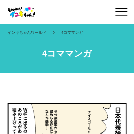
インキちゃんワールド
4コママンガ
4コママンガ