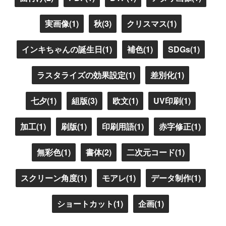
実画像(1)
秋(3)
クリスマス(1)
インキちゃんの誕生日(1)
補色(1)
SDGs(1)
ラスタライズの効果設定(1)
差別化(1)
七夕(1)
組版(3)
欧文(1)
UV印刷(1)
加工(1)
刷版(1)
印刷用語(1)
赤字修正(1)
無彩色(1)
書体(2)
二次元コード(1)
スクリーン角度(1)
モアレ(1)
データ制作(1)
ショートカット(1)
企画(1)