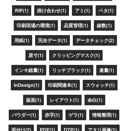
RIP(1)
掛け合わせ(1)
アミ(1)
ベタ(1)
印刷現場の環境(1)
品質管理(1)
線数(1)
用紙(1)
完全データ(1)
データチェック(2)
原寸(1)
クリッピングマスク(1)
インキ総量(1)
リッチブラック(1)
連量(1)
InDesign(1)
印刷関連本(1)
スウォッチ(1)
版面(1)
レイアウト(1)
余白(1)
パウダー(1)
赤字(1)
ゲラ(1)
情報整理(1)
面付け(2)
PDF(1)
DTP(1)
アタリ画像(1)