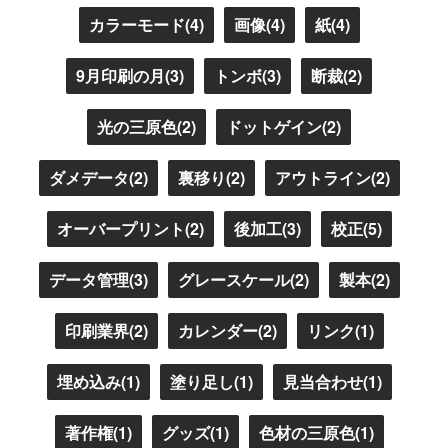
カラーモード(4)
画像(4)
紙(4)
9月印刷の月(3)
トンボ(3)
断裁(2)
光の三原色(2)
ドットゲイン(2)
ダメデータ(2)
裏移り(2)
アウトライン(2)
オーバープリント(2)
後加工(3)
校正(5)
データ管理(3)
グレースケール(2)
製本(2)
印刷業界(2)
カレンダー(2)
リンク(1)
埋め込み(1)
塗り足し(1)
見当合わせ(1)
著作権(1)
グッズ(1)
色材の三原色(1)