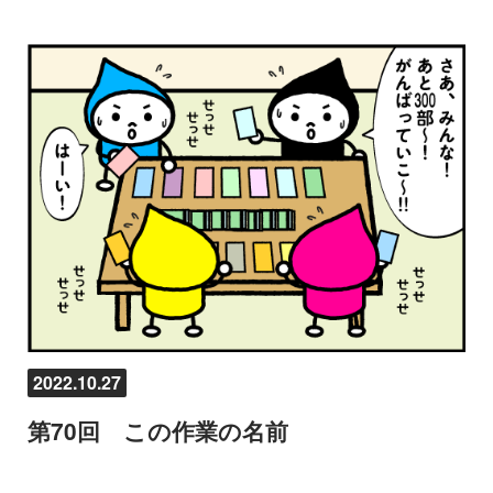
2022.10.27
第70回 この作業の名前