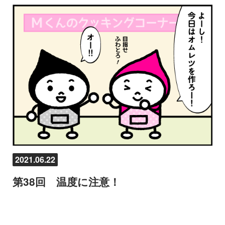
2021.06.22
第38回 温度に注意！