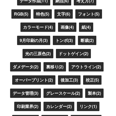
データ作成(11)
網点(6)
考え方(7)
RGB(5)
特色(5)
文字(6)
フォント(5)
カラーモード(4)
画像(4)
紙(4)
9月印刷の月(3)
トンボ(3)
断裁(2)
光の三原色(2)
ドットゲイン(2)
ダメデータ(2)
裏移り(2)
アウトライン(2)
オーバープリント(2)
後加工(3)
校正(5)
データ管理(3)
グレースケール(2)
製本(2)
印刷業界(2)
カレンダー(2)
リンク(1)