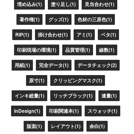
埋め込み(1)
塗り足し(1)
見当合わせ(1)
著作権(1)
グッズ(1)
色材の三原色(1)
RIP(1)
掛け合わせ(1)
アミ(1)
ベタ(1)
印刷現場の環境(1)
品質管理(1)
線数(1)
用紙(1)
完全データ(1)
データチェック(2)
原寸(1)
クリッピングマスク(1)
インキ総量(1)
リッチブラック(1)
連量(1)
InDesign(1)
印刷関連本(1)
スウォッチ(1)
版面(1)
レイアウト(1)
余白(1)