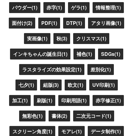
パウダー(1)
赤字(1)
ゲラ(1)
情報整理(1)
面付け(2)
PDF(1)
DTP(1)
アタリ画像(1)
実画像(1)
秋(3)
クリスマス(1)
インキちゃんの誕生日(1)
補色(1)
SDGs(1)
ラスタライズの効果設定(1)
差別化(1)
七夕(1)
組版(3)
欧文(1)
UV印刷(1)
加工(1)
刷版(1)
印刷用語(1)
赤字修正(1)
無彩色(1)
書体(2)
二次元コード(1)
スクリーン角度(1)
モアレ(1)
データ制作(1)