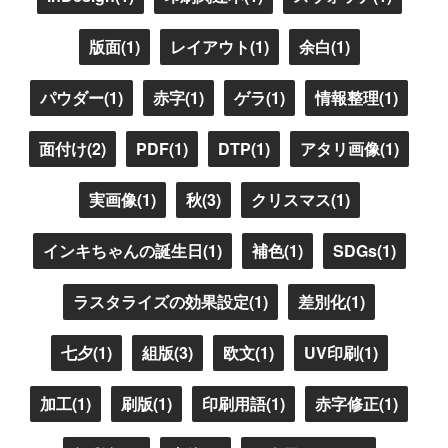
版面(1)
レイアウト(1)
余白(1)
パウダー(1)
赤字(1)
ゲラ(1)
情報整理(1)
面付け(2)
PDF(1)
DTP(1)
アタリ画像(1)
実画像(1)
秋(3)
クリスマス(1)
インキちゃんの誕生日(1)
補色(1)
SDGs(1)
ラスタライズの効果設定(1)
差別化(1)
七夕(1)
組版(3)
欧文(1)
UV印刷(1)
加工(1)
刷版(1)
印刷用語(1)
赤字修正(1)