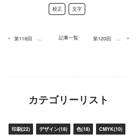
校正
文字
記事一覧
«
»
第118回 名探偵Kリターンズ
第120回 犯人はYくん?!
カテゴリーリスト
印刷(22)
デザイン(18)
色(18)
CMYK(10)