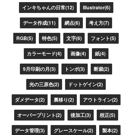
インキちゃんの日常(12)
Illustrator(6)
データ作成(11)
網点(6)
考え方(7)
RGB(5)
特色(5)
文字(6)
フォント(5)
カラーモード(4)
画像(4)
紙(4)
9月印刷の月(3)
トンボ(3)
断裁(2)
光の三原色(2)
ドットゲイン(2)
ダメデータ(2)
裏移り(2)
アウトライン(2)
オーバープリント(2)
後加工(3)
校正(5)
データ管理(3)
グレースケール(2)
製本(2)