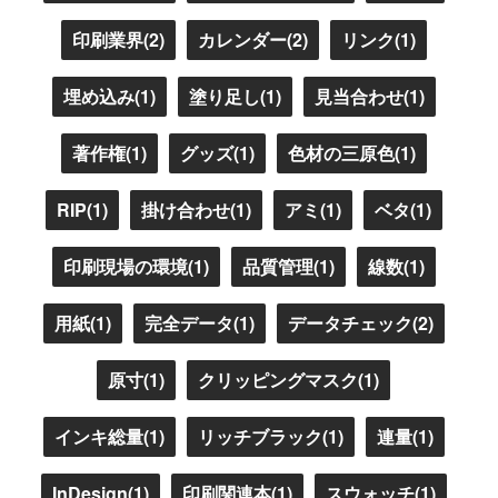
印刷業界(2)
カレンダー(2)
リンク(1)
埋め込み(1)
塗り足し(1)
見当合わせ(1)
著作権(1)
グッズ(1)
色材の三原色(1)
RIP(1)
掛け合わせ(1)
アミ(1)
ベタ(1)
印刷現場の環境(1)
品質管理(1)
線数(1)
用紙(1)
完全データ(1)
データチェック(2)
原寸(1)
クリッピングマスク(1)
インキ総量(1)
リッチブラック(1)
連量(1)
InDesign(1)
印刷関連本(1)
スウォッチ(1)